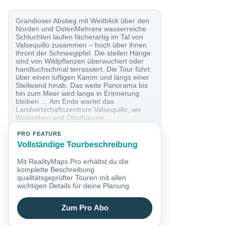
Grandioser Abstieg mit Weitblick über den
Norden und OstenMehrere wasserreiche
Schluchten laufen fächerartig im Tal von
Valsequillo zusammen – hoch über ihnen
thront der Schneegipfel. Die steilen Hänge
sind von Wildpflanzen überwuchert oder
handtuchschmal terrassiert. Die Tour führt
über einen luftigen Kamm und längs einer
Steilwand hinab. Das weite Panorama bis
hin zum Meer wird lange in Erinnerung
bleiben … Am Ende wartet das
Landwirtschaftszentrum Valsequillo, wo
Weinreben und Obstbäume...
PRO FEATURE
Vollständige Tourbeschreibung
Mit RealityMaps Pro erhältst du die
komplette Beschreibung
qualitätsgeprüfter Touren mit allen
wichtigen Details für deine Planung.
Zum Pro Abo