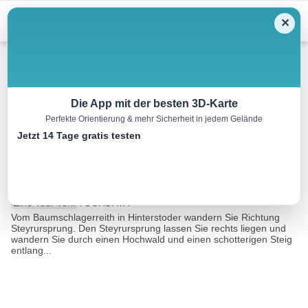
Menu
✕
Wandern
Die App mit der besten 3D-Karte
Perfekte Orientierung & mehr Sicherheit in jedem Gelände
Salzsteigjoch – Tauplitzalm –
Jetzt 14 Tage gratis testen
Tauplitz
16.6 km
07:43 h
1311 m
1094 m
Eine Tour von:
TOURDATA
Vom Baumschlagerreith in Hinterstoder wandern Sie Richtung
Steyrursprung. Den Steyrursprung lassen Sie rechts liegen und
wandern Sie durch einen Hochwald und einen schotterigen Steig
entlang...