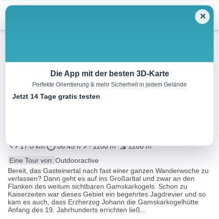
Menu
✕
Wandern
Die App mit der besten 3D-Karte
Perfekte Orientierung & mehr Sicherheit in jedem Gelände
Salzburger Almenweg –
Jetzt 14 Tage gratis testen
Etappe 10: Bad Gastein –
Hüttschlag
17.0 km
06:45 h
1100 m
1206 m
Eine Tour von:
Outdooractive
Bereit, das Gasteinertal nach fast einer ganzen Wanderwoche zu
verlassen? Dann geht es auf ins Großarltal und zwar an den
Flanken des weitum sichtbaren Gamskarkogels. Schon zu
Kaiserzeiten war dieses Gebiet ein begehrtes Jagdrevier und so
kam es auch, dass Erzherzog Johann die Gamskarkogelhütte
Anfang des 19. Jahrhunderts errichten ließ...