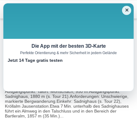
Menu
✕
Wandern
Die App mit der besten 3D-Karte
Perfekte Orientierung & mehr Sicherheit in jedem Gelände
Sadnighaus – Makernispitze
Jetzt 14 Tage gratis testen
9.0 km
05:15 h
809 m
809 m
Eine Tour
Rother Wanderführer Glockner-Region (Walter
von:
Mair)
Ausgangspunkt: Talort: Mörtschach, 950 m.Ausgangspunkt:
Sadnighaus, 1880 m (s. Tour 21).Anforderungen: Unschwierige,
markierte Bergwanderung.Einkehr: Sadnighaus (s. Tour 22),
Kröllalm Jausenstation.Etwa 7 Min. unterhalb des Sadnighauses
führt ein Almweg in den Talschluss und in den Bereich der
Bartleralm, 1857 m (35 Min.)...