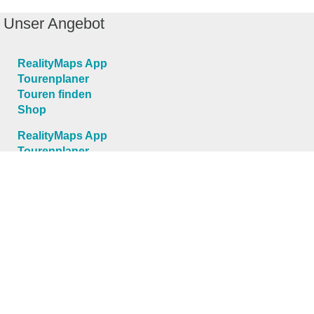
Unser Angebot
RealityMaps App
Tourenplaner
Touren finden
Shop
RealityMaps App
Tourenplaner
Touren finden
Shop
Touren entdecken
Schönste Wandertouren
Top-Touren
Top-Regionen
Skitouren