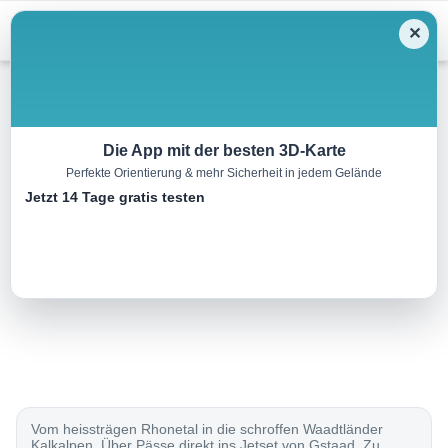
Menu
✕
Radtour
Die App mit der besten 3D-Karte
Perfekte Orientierung & mehr Sicherheit in jedem Gelände
Saanenland–Freiburgerland
Jetzt 14 Tage gratis testen
180.0 km
00:00 h
3700 m
3700 m
Eine Tour von:
SchweizMobil
..
Vom heissträgen Rhonetal in die schroffen Waadtländer
Kalkalpen. Über Pässe direkt ins Jetset von Gstaad. Zu