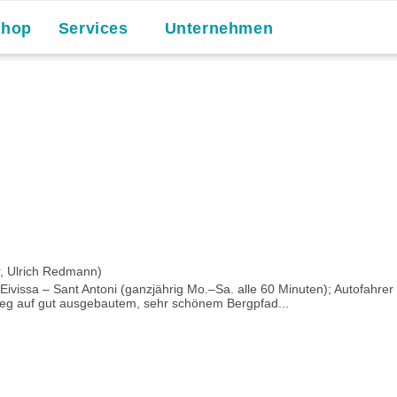
Shop
Services
Unternehmen
r, Ulrich Redmann)
 Eivissa – ​Sant Antoni (ganzjährig Mo.–Sa. alle 60 Minuten); Autofahr
ieg auf gut ausgebautem, sehr schönem Bergpfad...