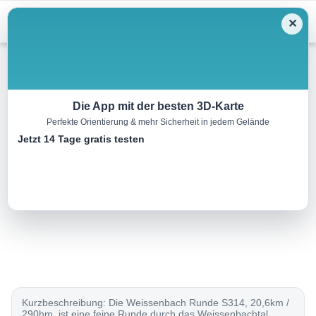
Menu
✕
Mountainbike
Die App mit der besten 3D-Karte
Perfekte Orientierung & mehr Sicherheit in jedem Gelände
S314 Weißenbach Runde
Jetzt 14 Tage gratis testen
20.6 km
01:45 h
290 m
290 m
Eine Tour von:
TOURDATA
..
Kurzbeschreibung: Die Weissenbach Runde S314, 20,6km /
290hm ist eine feine Runde durch das Weissenbachtal