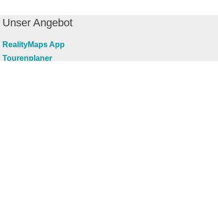
Unser Angebot
RealityMaps App
Tourenplaner
Touren finden
Shop
Touren entdecken
Schönste Wandertouren
Top-Touren
Top-Regionen
Skitouren
Infos & Service
News
FAQs