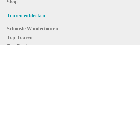
Shop
Touren entdecken
Schönste Wandertouren
Top-Touren
Top-Regionen
Skitouren
Infos & Service
News
FAQs
Über uns
RealityMaps
Team
Jobs