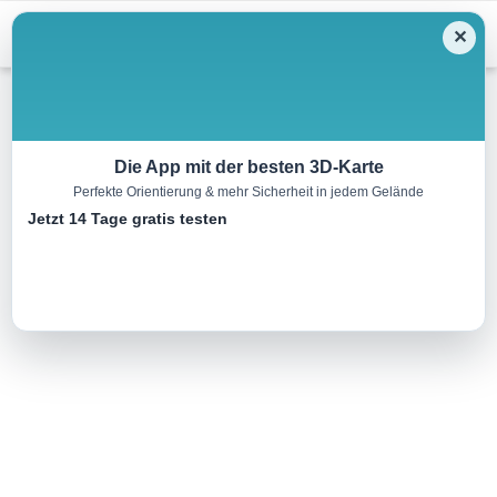
Menu
✕
Wandern
Die App mit der besten 3D-Karte
Perfekte Orientierung & mehr Sicherheit in jedem Gelände
S10 Schönleitenrunde lang
Jetzt 14 Tage gratis testen
15.0 km
04:50 h
690 m
714 m
Eine Tour von:
Outdooractive
..