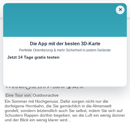
Menu
✕
Wandern
Die App mit der besten 3D-Karte
Perfekte Orientierung & mehr Sicherheit in jedem Gelände
Russbach: Bergstation
Jetzt 14 Tage gratis testen
Gosaukammbahn-Zwieselalm-
Hornspitz
6.6 km
02:15 h
266 m
341 m
Eine Tour von:
Outdooractive
Ein Sommer mit Hochgenuss: Dafür sorgen nicht nur die
dorfeigene Hornbahn, die Sie gemächlich in die Almenwelt
gondelt, sondern letztendlich auch Sie selbst, indem Sie sich auf
Schusters Rappen dorthin begeben, wo die Luft ein wenig dünner
und der Blick ein wenig klarer wird...