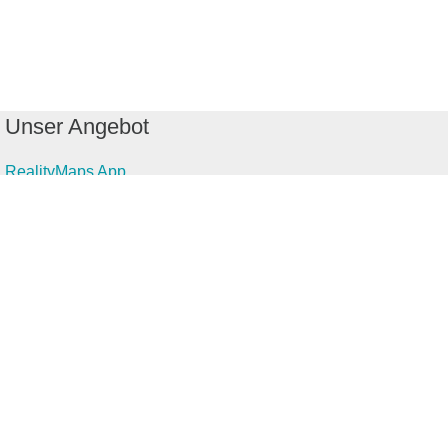
Unser Angebot
RealityMaps App
Tourenplaner
Touren finden
Shop
Touren entdecken
Schönste Wandertouren
Top-Touren
Top-Regionen
Skitouren