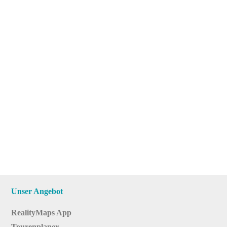
Unser Angebot
RealityMaps App
Tourenplaner