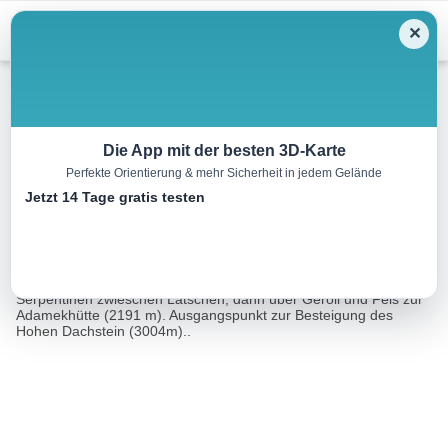
Menu
✕
Wandern
Die App mit der besten 3D-Karte
Perfekte Orientierung & mehr Sicherheit in jedem Gelände
Russbach: Adamekhütte
Jetzt 14 Tage gratis testen
20.8 km
08:00 h
1484 m
1484 m
Eine Tour von:
Outdooractive
Bis Hinterer Gosausee Weg Nr. 614, dann führt der Weg in
Serpentinen zwieschen Latschen, dann über Geröll und Fels zur
Adamekhütte (2191 m). Ausgangspunkt zur Besteigung des
Hohen Dachstein (3004m)..