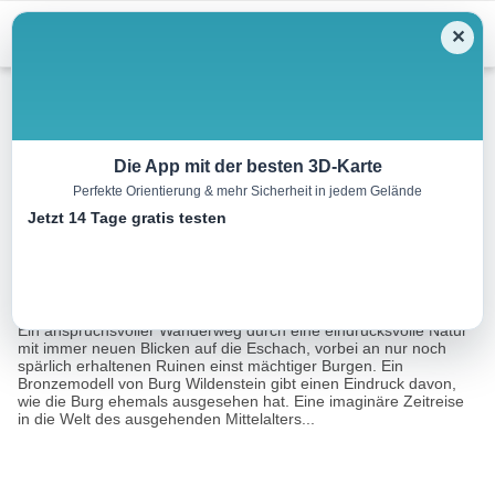
Menu
✕
Wandern
Die App mit der besten 3D-Karte
Perfekte Orientierung & mehr Sicherheit in jedem Gelände
Rundweg Wildenstein
Jetzt 14 Tage gratis testen
8.4 km
03:00 h
160 m
160 m
Eine Tour
Tourismusnetzwerk Baden-Württemberg, Franziska
von:
Gruhl
Ein anspruchsvoller Wanderweg durch eine eindrucksvolle Natur
mit immer neuen Blicken auf die Eschach, vorbei an nur noch
spärlich erhaltenen Ruinen einst mächtiger Burgen. Ein
Bronzemodell von Burg Wildenstein gibt einen Eindruck davon,
wie die Burg ehemals ausgesehen hat. Eine imaginäre Zeitreise
in die Welt des ausgehenden Mittelalters...