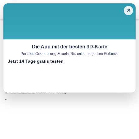
Menu
✕
Radtour
Die App mit der besten 3D-Karte
Perfekte Orientierung & mehr Sicherheit in jedem Gelände
Rundweg Weißenburg-Graben-
Jetzt 14 Tage gratis testen
Treuchtlingen-Weißenburg
24.0 km
00:00 h
326 m
323 m
Eine Tour von:
TI Weissenburg
..