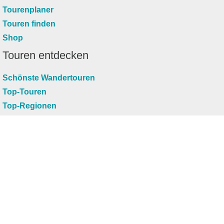
Tourenplaner
Touren finden
Shop
Touren entdecken
Schönste Wandertouren
Top-Touren
Top-Regionen
Skitouren
Infos & Service
News
FAQs
Über uns
RealityMaps