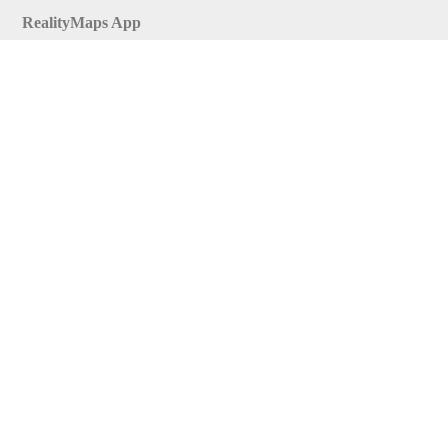
RealityMaps App
Tourenplaner
Touren finden
Shop
Touren entdecken
Schönste Wandertouren
Top-Touren
Top-Regionen
Skitouren
Infos & Service
News
FAQs
Über uns