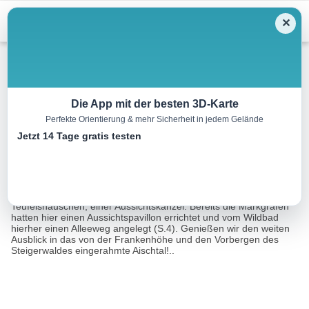
Menu
✕
Wandern
Die App mit der besten 3D-Karte
Perfekte Orientierung & mehr Sicherheit in jedem Gelände
Rundweg Waldohreule
Jetzt 14 Tage gratis testen
4.7 km
01:15 h
39 m
39 m
Eine Tour von:
Tourismusverband Romantisches Franken
Vom Parkplatz in NW-Richtung kommen wir zum
Teufelshäuschen, einer Aussichtskanzel. Bereits die Markgrafen
hatten hier einen Aussichtspavillon errichtet und vom Wildbad
hierher einen Alleeweg angelegt (S.4). Genießen wir den weiten
Ausblick in das von der Frankenhöhe und den Vorbergen des
Steigerwaldes eingerahmte Aischtal!..