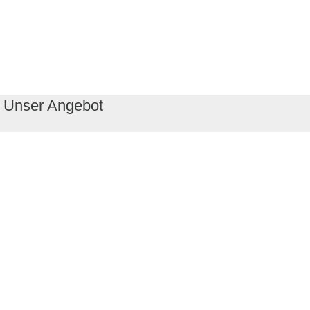
Unser Angebot
RealityMaps App
Tourenplaner
Touren finden
Shop
Touren entdecken
Schönste Wandertouren
Top-Touren
Top-Regionen
Skitouren