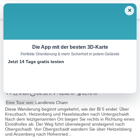
Menu
✕
Wandern
Die App mit der besten 3D-Karte
Perfekte Orientierung & mehr Sicherheit in jedem Gelände
Rundweg Untergschaidt –
Jetzt 14 Tage gratis testen
Heitzelsberg – Höhenried –
Blaibach
12.4 km
04:30 h
6248 m
6178 m
Eine Tour von:
Landkreis Cham
Diese Wanderung beginnt umgekehrt, wie der Bl 5 endet: Über
Kreuzbach, Hetzenberg und Haselstauden nach Untergschaidt.
Nach dem letztgenannten Ort biegen Sie rechts in Richtung eines
Einödhofes ab. Der Weg führt überwiegend ansteigend nach
Obergschaidt. Von Obergschaidt wandern Sie über Heitzelsberg
und Anzenberg nach Höhenried...