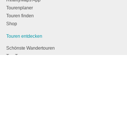
Tourenplaner
Touren finden
Shop
Touren entdecken
Schönste Wandertouren
Top-Touren
Top-Regionen
Skitouren
Infos & Service
News
FAQs
Über uns