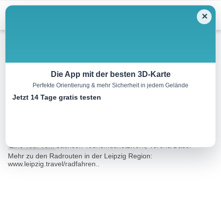
Menu
✕
Radtour
Die App mit der besten 3D-Karte
Perfekte Orientierung & mehr Sicherheit in jedem Gelände
Rundweg um den Schladitzer
Jetzt 14 Tage gratis testen
See
8.3 km
00:35 h
8 m
8 m
Eine Tour von:
Sachsen Tourismusnetzwerk, Verena Daser
Mehr zu den Radrouten in der Leipzig Region:
www.leipzig.travel/radfahren..