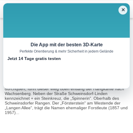
Menu
✕
Wandern
Die App mit der besten 3D-Karte
Perfekte Orientierung & mehr Sicherheit in jedem Gelände
Rundweg Roter Milan
Jetzt 14 Tage gratis testen
12.0 km
03:15 h
92 m
86 m
Eine Tour von:
Tourismusverband Romantisches Franken
Während der Rundweg „Linde“ den Vogelbachwald am Hang
durchquert, führt dieser Weg oben entlang der Hangkante nach
Wachsenberg. Neben der Straße Schweinsdorf-Linden
kennzeichnet + ein Steinkreuz, die „Spinnerin“. Oberhalb des
Schweinsdorfer Rangen. Der „Försterstein“ am Westende der
„Langen Allee“, trägt die Namen ehemaliger Forstleute (1857 und
1957)...