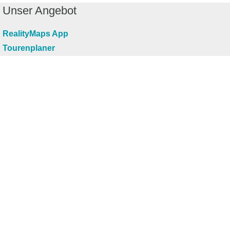
Unser Angebot
RealityMaps App
Tourenplaner
Touren finden
Shop
Touren entdecken
Schönste Wandertouren
Top-Touren
Top-Regionen
Skitouren
Infos & Service
News
FAQs