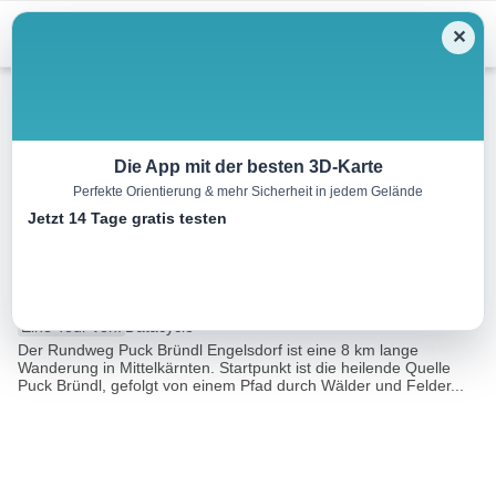
Menu
✕
Wandern
Die App mit der besten 3D-Karte
Perfekte Orientierung & mehr Sicherheit in jedem Gelände
Rundweg Puck Bründl –
Jetzt 14 Tage gratis testen
Engelsdorf
4.5 km
01:30 h
109 m
109 m
Eine Tour von:
Datacycle
Der Rundweg Puck Bründl Engelsdorf ist eine 8 km lange
Wanderung in Mittelkärnten. Startpunkt ist die heilende Quelle
Puck Bründl, gefolgt von einem Pfad durch Wälder und Felder...