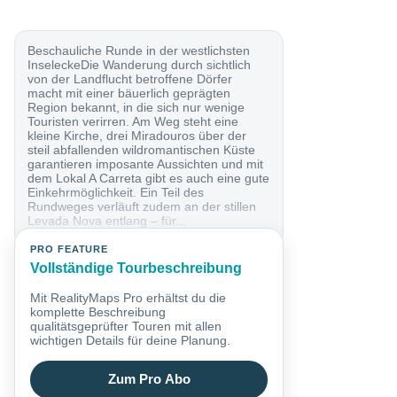
Beschauliche Runde in der westlichsten
InseleckeDie Wanderung durch sichtlich
von der Landflucht betroffene Dörfer
macht mit einer bäuerlich geprägten
Region bekannt, in die sich nur wenige
Touristen verirren. Am Weg steht eine
kleine Kirche, drei Miradouros über der
steil abfallenden wildromantischen Küste
garantieren imposante Aussichten und mit
dem Lokal A Carreta gibt es auch eine gute
Einkehrmöglichkeit. Ein Teil des
Rundweges verläuft zudem an der stillen
Levada Nova entlang – für...
PRO FEATURE
Vollständige Tourbeschreibung
Mit RealityMaps Pro erhältst du die
komplette Beschreibung
qualitätsgeprüfter Touren mit allen
wichtigen Details für deine Planung.
Zum Pro Abo