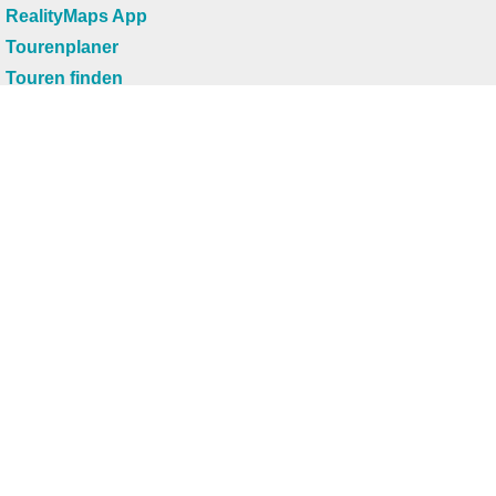
RealityMaps App
Tourenplaner
Touren finden
Shop
Touren entdecken
Schönste Wandertouren
Top-Touren
Top-Regionen
Skitouren
Infos & Service
News
FAQs
Über uns