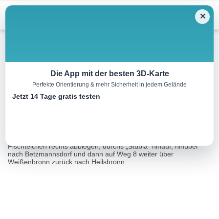
Menu
✕
Wandern
Die App mit der besten 3D-Karte
Perfekte Orientierung & mehr Sicherheit in jedem Gelände
Rundweg Nr. 8a
Jetzt 14 Tage gratis testen
9.2 km
02:30 h
100 m
90 m
Eine Tour von:
Tourismusverband Romantisches Franken
Mit Weg 8 vorbei an der Kläranlage. Nach dem Wäldchen zu den
Fischteichen rechts abbiegen, durchs „Stübla“ hinauf, hinüber
nach Betzmannsdorf und dann auf Weg 8 weiter über
Weißenbronn zurück nach Heilsbronn. ..