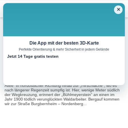
Menu
✕
Wandern
Die App mit der besten 3D-Karte
Perfekte Orientierung & mehr Sicherheit in jedem Gelände
Rundweg Hainbuche
Jetzt 14 Tage gratis testen
10.6 km
03:20 h
223 m
241 m
Eine Tour von:
Tourismusverband Romantisches Franken
Vom Parkplatz Obernordenberg führt der Weg auf der „Unteren
Allee“ in nordöstlicher Richtung hinab zur „Hirschlache“, wo es
nach längerer Regenzeit sumpfig ist. Hier, wenige Meter südlich
der Wegkreuzung, erinnert der „Bühlmeyerstein“ an einen im
Jahr 1900 tödlich verunglückten Waldarbeiter. Bergauf kommen
wir zur Straße Burgbernheim – Nordenberg...