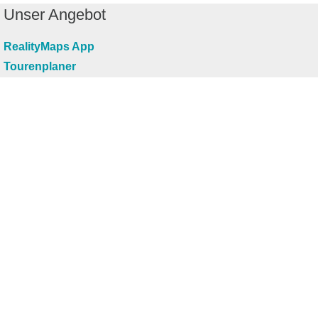
Unser Angebot
RealityMaps App
Tourenplaner
Touren finden
Shop
Touren entdecken
Schönste Wandertouren
Top-Touren
Top-Regionen
Skitouren
Infos & Service
News
FAQs