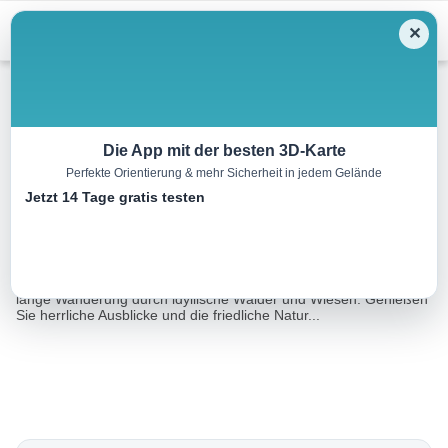
Menu
✕
Wandern
Die App mit der besten 3D-Karte
Perfekte Orientierung & mehr Sicherheit in jedem Gelände
Rundweg Faillacher Kreuz
Jetzt 14 Tage gratis testen
12.3 km
03:46 h
467 m
467 m
Eine Tour von:
Datacycle
Der Rundweg Faillacher Kreuz in Mittelkärnten bietet eine 10 km
lange Wanderung durch idyllische Wälder und Wiesen. Genießen
Sie herrliche Ausblicke und die friedliche Natur...