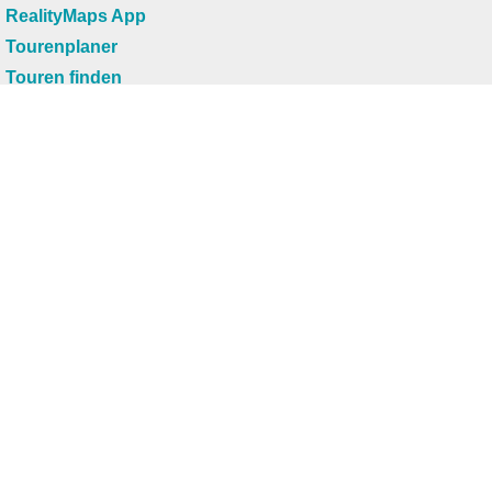
RealityMaps App
Tourenplaner
Touren finden
Shop
Touren entdecken
Schönste Wandertouren
Top-Touren
Top-Regionen
Skitouren
Infos & Service
News
FAQs
Über uns