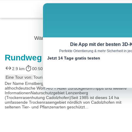
Skip
Menu
to
content
Wandern
Die App mit der besten 3D-
Perfekte Orientierung & mehr Sicherheit in 
Rundweg Bergahorn
Jetzt 14 Tage gratis testen
2.9 km
00:50 h
54 m
55 m
Eine Tour von:
Tourismusverband Romantisches Franken
Der Name Ernstberg, auch Ernsberg, wird auf das
althochdeutsche Wort Aro = Adler zurückgeführtTipps und weitere
InformationenNaturschutzgebiet Lenzenberg
(Trockenrasenhutung Cadolzhofen)Seit 1985 ist dieses 14 ha
umfassende Trockenrasengebiet nördlich von Cadolzhofen mit
seltenen Tier- und Pflanzenarten geschützt...