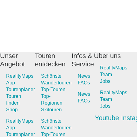
Unser
Touren
Infos &
Über uns
Angebot
entdecken
Service
RealityMaps
Team
RealityMaps
Schönste
News
Jobs
App
Wandertouren
FAQs
Tourenplaner
Top-Touren
RealityMaps
News
Touren
Top-
Team
FAQs
finden
Regionen
Jobs
Shop
Skitouren
Youtube
Inst
RealityMaps
Schönste
App
Wandertouren
Tourenplaner
Top-Touren