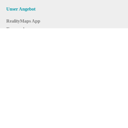
Unser Angebot
RealityMaps App
Tourenplaner
Touren finden
Shop
Touren entdecken
Schönste Wandertouren
Top-Touren
Top-Regionen
Skitouren
Infos & Service
News
FAQs