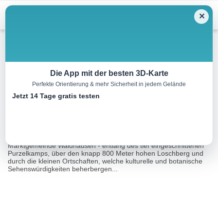
Menu
✕
Wandern
Die App mit der besten 3D-Karte
Perfekte Orientierung & mehr Sicherheit in jedem Gelände
Rundwanderweg Waldhausen
Jetzt 14 Tage gratis testen
18.4 km
05:00 h
344 m
344 m
Eine Tour von:
Outdooractive
Der Rundwanderweg Waldhausen führt einmal quer durch die
Marktgemeinde Waldhausen - entlang des tief eingeschnittenen
Purzelkamps, über den knapp 800 Meter hohen Loschberg und
durch die kleinen Ortschaften, welche kulturelle und botanische
Sehenswürdigkeiten beherbergen...