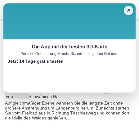
Menu
✕
Wandern
Die App mit der besten 3D-Karte
Perfekte Orientierung & mehr Sicherheit in jedem Gelände
Rundwanderweg RW7: Rund
Jetzt 14 Tage gratis testen
um Langenburg
5.1 km
01:20 h
80 m
80 m
Eine Tour
Tourismusnetzwerk Baden-Württemberg, Hohenlohe
von:
Schwäbisch Hall
Auf gleichmäßiger Ebene wandern Sie die längste Zeit ohne
größere Anstrengung um Langenburg herum. Zunächst starten
Sie vom Freibad aus in Richtung Täschlesweg und können dort
die Idylle des Waldes genießen...