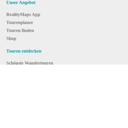
Unser Angebot
RealityMaps App
Tourenplaner
Touren finden
Shop
Touren entdecken
Schönste Wandertouren
Top-Touren
Top-Regionen
Skitouren
Infos & Service
News
FAQs