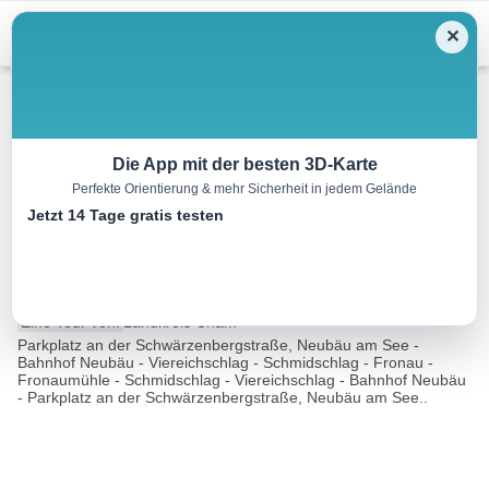
Menu
✕
Wandern
Die App mit der besten 3D-Karte
Perfekte Orientierung & mehr Sicherheit in jedem Gelände
Rundwanderweg Neubäu am
Jetzt 14 Tage gratis testen
See – Fronauer Mühle
10.0 km
02:30 h
4987 m
4976 m
Eine Tour von:
Landkreis Cham
Parkplatz an der Schwärzenbergstraße, Neubäu am See -
Bahnhof Neubäu - Viereichschlag - Schmidschlag - Fronau -
Fronaumühle - Schmidschlag - Viereichschlag - Bahnhof Neubäu
- Parkplatz an der Schwärzenbergstraße, Neubäu am See..