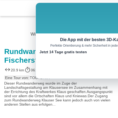
Skip
Menu
to
content
Wandern
Die App mit der besten 3D-Ka
Perfekte Orientierung & mehr Sicherheit in je
Rundwanderweg Klausersee –
Jetzt 14 Tage gratis testen
Fischersteig
20.9 km
06:33 h
686 m
684 m
Eine Tour von:
TOURDATA
Dieser Rundwanderweg wurde im Zuge der
Landschaftsgestaltung am Klausersee im Zusammenhang mit
der Errichtung des Kraftwerkes Klaus geschaffen.Ausgangspunkt
sind vor allem die Ortschaften Klaus und Kniewas.Der Zugang
zum Rundwanderweg Klauser See kann jedoch auch von vielen
anderen Stellen aus erfolgen...