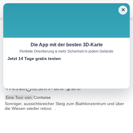
Skip
Menu
✕
to
content
Wandern
Die App mit der besten 3D-Karte
Perfekte Orientierung & mehr Sicherheit in jedem Gelände
Rundwanderweg Kirchensteig
Jetzt 14 Tage gratis testen
zum Biathlonzentrum und
retour
4.3 km
01:30 h
60 m
90 m
Eine Tour von:
Contwise
Sonniger, aussichtsreicher Steig zum Biathlonzentrum und über
die Wiesen wieder retour. ..