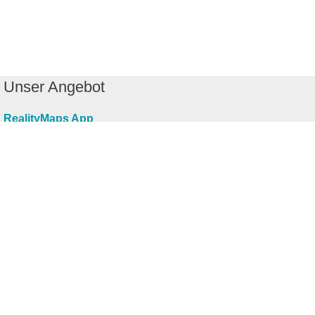
Unser Angebot
RealityMaps App
Tourenplaner
Touren finden
Shop
Touren entdecken
Schönste Wandertouren
Top-Touren
Top-Regionen
Skitouren