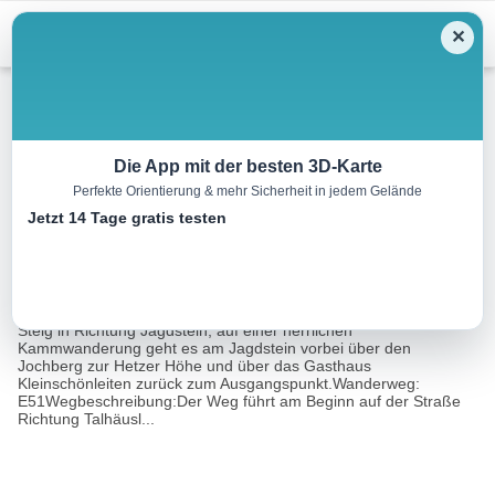
Menu
✕
Wandern
Die App mit der besten 3D-Karte
Perfekte Orientierung & mehr Sicherheit in jedem Gelände
Rundwanderweg Jochberg
Jetzt 14 Tage gratis testen
5.4 km
02:00 h
339 m
339 m
Eine Tour von:
TOURDATA
Beschreibung:Diese Wanderung im Brunngraben führt auf einem
Steig in Richtung Jagdstein, auf einer herrlichen
Kammwanderung geht es am Jagdstein vorbei über den
Jochberg zur Hetzer Höhe und über das Gasthaus
Kleinschönleiten zurück zum Ausgangspunkt.Wanderweg:
E51Wegbeschreibung:Der Weg führt am Beginn auf der Straße
Richtung Talhäusl...