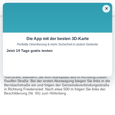
Menu
✕
Wandern
Die App mit der besten 3D-Karte
Perfekte Orientierung & mehr Sicherheit in jedem Gelände
Rundwanderweg Höferberg
Jetzt 14 Tage gratis testen
5.9 km
02:00 h
3206 m
2719 m
Eine Tour von:
Landkreis Cham
Ausgangspunkt für diesen Wanderweg ist der Marktplatz
Stamsried. Wandern Sie vom Marktplatz aus in Richtung Lukas-
Rauffer-Straße. Bei der ersten Abzweigung biegen Sie links in die
Bernbachstraße ein und folgen der Gemeindeverbindungsstraße
in Richtung Friedersried. Nach etwa 500 m folgen Sie links der
Beschilderung (Nr. 65) zum Höferberg...