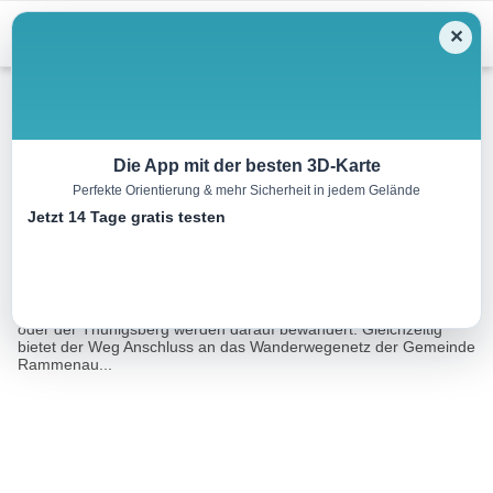
Menu
✕
Wandern
Die App mit der besten 3D-Karte
Perfekte Orientierung & mehr Sicherheit in jedem Gelände
Rundwanderweg Hauswalde
Jetzt 14 Tage gratis testen
8.8 km
02:25 h
112 m
112 m
Eine Tour von:
Sachsen Tourismusnetzwerk, Region Westlausitz
Zahlreiche kleiner Berge, wie der Krohneberg, der Kesselberg
oder der Thunigsberg werden darauf bewandert. Gleichzeitig
bietet der Weg Anschluss an das Wanderwegenetz der Gemeinde
Rammenau...