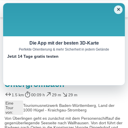
Menu
✕
Wandern
Die App mit der besten 3D-Karte
Perfekte Orientierung & mehr Sicherheit in jedem Gelände
Rundwanderweg 1 – Der
Jetzt 14 Tage gratis testen
“Kleine Rundweg” auf dem
Michaelsberg in Bruchsal-
Untergrombach
1.5 km
00:09 h
29 m
29 m
Eine
Tourismusnetzwerk Baden-Württemberg, Land der
Tour
1000 Hügel - Kraichgau-Stromberg
von:
Von Überlingen geht es zunächst mit dem Personenschiffauf die
gegenüberliegende Seeseite nach Wallhausen. Von dort führt der
Radweg nach Osten in die Konstanzer Vororte Dingelsdorf und