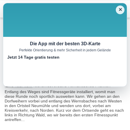
Menu
✕
Wandern
Die App mit der besten 3D-Karte
Perfekte Orientierung & mehr Sicherheit in jedem Gelände
Rundwanderung Weihenzell –
Jetzt 14 Tage gratis testen
Markierung Dachs
7.0 km
01:40 h
108 m
105 m
Eine Tour von:
Tourismusverband Romantisches Franken
Entlang des Weges sind Fitnessgeräte installiert, womit man
diese Runde noch sportlich ausweiten kann. Wir gehen an den
Dorfweihern vorbei und entlang des Wernsbaches nach Westen
in den Ortsteil Neumühle und wenden uns dort, vorbei am
Kreisverkehr, nach Norden. Kurz vor dem Ortsende geht es nach
links in Richtung Wald, wo wir bereits den ersten Fitnesspunkt
antreffen...