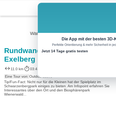
Skip
Menu
to
content
Wandern
Die App mit der besten 3D-
Perfekte Orientierung & mehr Sicherheit in 
Rundwanderung um den
Jetzt 14 Tage gratis testen
Exelberg
11.0 km
03:45 h
320 m
327 m
Eine Tour von:
Outdooractive
Tip/Fun-Fact: Nicht nur für die Kleinen hat der Spielplatz im
Schwarzenbergpark einiges zu bieten. Am Infopoint erfahren Sie
Interessantes über den Ort und den Biosphärenpark
Wienerwald...