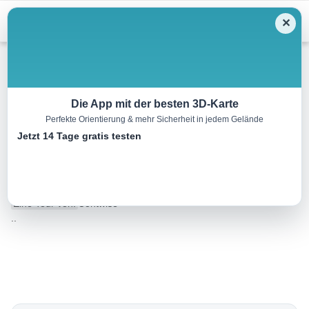
Menu
✕
Wandern
Die App mit der besten 3D-Karte
Perfekte Orientierung & mehr Sicherheit in jedem Gelände
Rundwanderung um den
Jetzt 14 Tage gratis testen
Brunschkopf
12.8 km
04:00 h
265 m
265 m
Eine Tour von:
Contwise
..