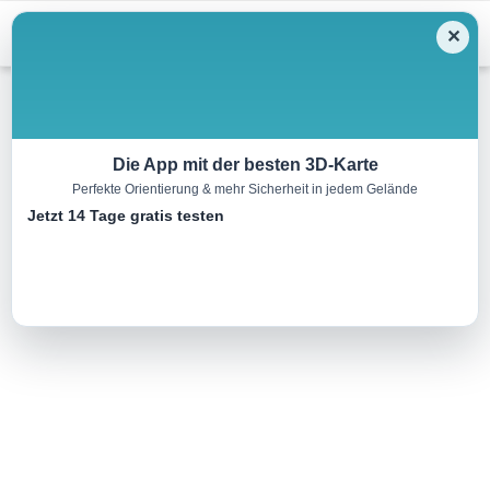
Menu
✕
Wandern
Die App mit der besten 3D-Karte
Perfekte Orientierung & mehr Sicherheit in jedem Gelände
Rundwanderung Stileck
Jetzt 14 Tage gratis testen
8.1 km
03:30 h
589 m
589 m
Eine Tour von:
Datacycle
..