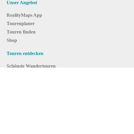
Unser Angebot
RealityMaps App
Tourenplaner
Touren finden
Shop
Touren entdecken
Schönste Wandertouren
Top-Touren
Top-Regionen
Skitouren
Infos & Service
News
FAQs