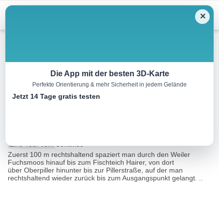
Menu
✕
Wandern
Die App mit der besten 3D-Karte
Perfekte Orientierung & mehr Sicherheit in jedem Gelände
Rundwanderung
Jetzt 14 Tage gratis testen
Landschaftsteich Piller
2.4 km
00:40 h
60 m
60 m
Eine Tour von:
Contwise
Zuerst 100 m rechtshaltend spaziert man durch den Weiler
Fuchsmoos hinauf bis zum Fischteich Hairer, von dort
über Oberpiller hinunter bis zur Pillerstraße, auf der man
rechtshaltend wieder zurück bis zum Ausgangspunkt gelangt. ..