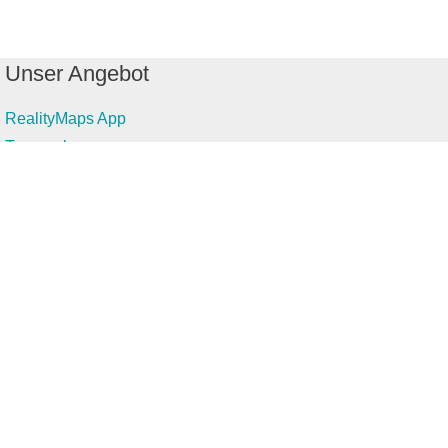
Unser Angebot
RealityMaps App
Tourenplaner
Touren finden
Shop
Touren entdecken
Schönste Wandertouren
Top-Touren
Top-Regionen
Skitouren
Infos & Service
News