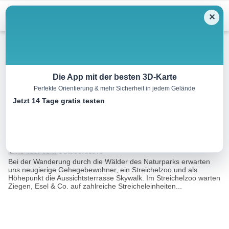
Menu
✕
Winterwandern
Die App mit der besten 3D-Karte
Perfekte Orientierung & mehr Sicherheit in jedem Gelände
Rundwanderung durch den
Jetzt 14 Tage gratis testen
Naturpark Hohe Wand
7.5 km
02:00 h
246 m
210 m
Eine Tour von:
Outdooractive
Bei der Wanderung durch die Wälder des Naturparks erwarten
uns neugierige Gehegebewohner, ein Streichelzoo und als
Höhepunkt die Aussichtsterrasse Skywalk. Im Streichelzoo warten
Ziegen, Esel & Co. auf zahlreiche Streicheleinheiten...