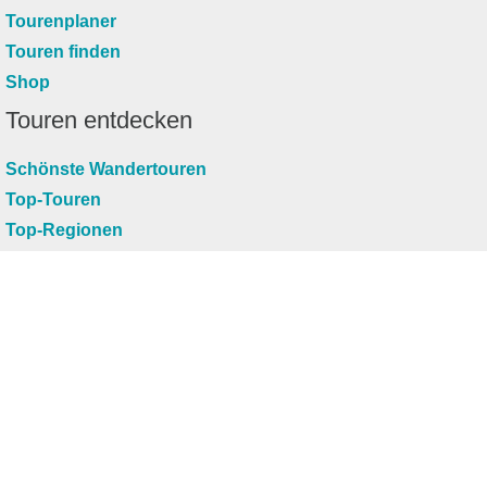
Tourenplaner
Touren finden
Shop
Touren entdecken
Schönste Wandertouren
Top-Touren
Top-Regionen
Skitouren
Infos & Service
News
FAQs
Über uns
RealityMaps