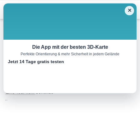
Menu
✕
Wandern
Die App mit der besten 3D-Karte
Perfekte Orientierung & mehr Sicherheit in jedem Gelände
Rundwanderung
Jetzt 14 Tage gratis testen
Arnplattenspitze, 2.171 m
8.6 km
07:00 h
1106 m
1106 m
Eine Tour von:
Contwise
..