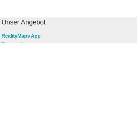
Unser Angebot
RealityMaps App
Tourenplaner
Touren finden
Shop
Touren entdecken
Schönste Wandertouren
Top-Touren
Top-Regionen
Skitouren
Infos & Service
News