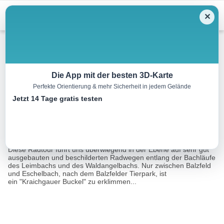
Menu
✕
Radtour
Die App mit der besten 3D-Karte
Perfekte Orientierung & mehr Sicherheit in jedem Gelände
Rundtour Wiesloch
Jetzt 14 Tage gratis testen
31.0 km
02:04 h
220 m
220 m
Eine Tour
Tourismusnetzwerk Baden-Württemberg, David Lenz,
von:
Beate Otto, Serge Saelens
Diese Radtour führt uns überwiegend in der Ebene auf sehr gut
ausgebauten und beschilderten Radwegen entlang der Bachläufe
des Leimbachs und des Waldangelbachs. Nur zwischen Balzfeld
und Eschelbach, nach dem Balzfelder Tierpark, ist
ein "Kraichgauer Buckel" zu erklimmen...