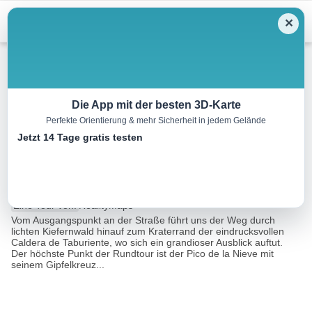
Menu
✕
Bergwandern
Die App mit der besten 3D-Karte
Perfekte Orientierung & mehr Sicherheit in jedem Gelände
Rundtour Pico de la Nieve,
Jetzt 14 Tage gratis testen
2232 m
6.3 km
03:00 h
450 m
450 m
Eine Tour von:
RealityMaps
Vom Ausgangspunkt an der Straße führt uns der Weg durch
lichten Kiefernwald hinauf zum Kraterrand der eindrucksvollen
Caldera de Taburiente, wo sich ein grandioser Ausblick auftut.
Der höchste Punkt der Rundtour ist der Pico de la Nieve mit
seinem Gipfelkreuz...