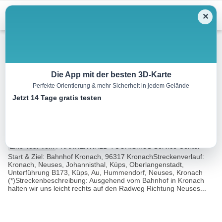
Menu
✕
Radtour
Die App mit der besten 3D-Karte
Perfekte Orientierung & mehr Sicherheit in jedem Gelände
Rundtour im Süden Kronachs
Jetzt 14 Tage gratis testen
(KC 12)*
15.9 km
01:00 h
66 m
66 m
Eine Tour von:
FRANKENWALD TOURISMUS Service Center
Start & Ziel: Bahnhof Kronach, 96317 KronachStreckenverlauf:
Kronach, Neuses, Johannisthal, Küps, Oberlangenstadt,
Unterführung B173, Küps, Au, Hummendorf, Neuses, Kronach
(*)Streckenbeschreibung: Ausgehend vom Bahnhof in Kronach
halten wir uns leicht rechts auf den Radweg Richtung Neuses...