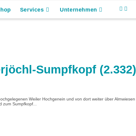
Shop
Services
Unternehmen
jöchl-Sumpfkopf (2.332
um hochgelegenen Weiler Hochgenein und von dort weiter über Almwiese
nd zum Sumpfkopf...