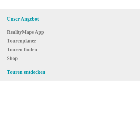
Unser Angebot
RealityMaps App
Tourenplaner
Touren finden
Shop
Touren entdecken
Schönste Wandertouren
Top-Touren
Top-Regionen
Skitouren
Infos & Service
News