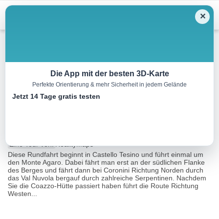
Menu
✕
Mountainbike
Die App mit der besten 3D-Karte
Perfekte Orientierung & mehr Sicherheit in jedem Gelände
Rundfahrt um den Monte
Jetzt 14 Tage gratis testen
Agaro
32.8 km
04:00 h
1878 m
1878 m
Eine Tour von:
RealityMaps
Diese Rundfahrt beginnt in Castello Tesino und führt einmal um
den Monte Agaro. Dabei fährt man erst an der südlichen Flanke
des Berges und fährt dann bei Coronini Richtung Norden durch
das Val Nuvola bergauf durch zahlreiche Serpentinen. Nachdem
Sie die Coazzo-Hütte passiert haben führt die Route Richtung
Westen...