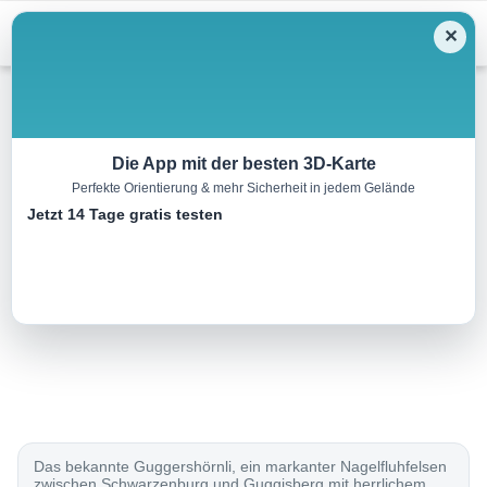
Menu
✕
Mountainbike
Die App mit der besten 3D-Karte
Perfekte Orientierung & mehr Sicherheit in jedem Gelände
Rund ums Guggershorn
Jetzt 14 Tage gratis testen
24.0 km
00:00 h
700 m
700 m
Eine Tour von:
SchweizMobil
..
Das bekannte Guggershörnli, ein markanter Nagelfluhfelsen
zwischen Schwarzenburg und Guggisberg mit herrlichem