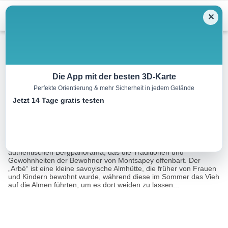
Menu
✕
Wandern
Die App mit der besten 3D-Karte
Perfekte Orientierung & mehr Sicherheit in jedem Gelände
Rund um Montsapey
Jetzt 14 Tage gratis testen
2.5 km
02:30 h
133 m
139 m
Eine Tour von:
RealityMaps
Dieser leicht zugängliche Entdeckungsweg führt zu einem
authentischen Bergpanorama, das die Traditionen und
Gewohnheiten der Bewohner von Montsapey offenbart. Der
„Arbé“ ist eine kleine savoyische Almhütte, die früher von Frauen
und Kindern bewohnt wurde, während diese im Sommer das Vieh
auf die Almen führten, um es dort weiden zu lassen...