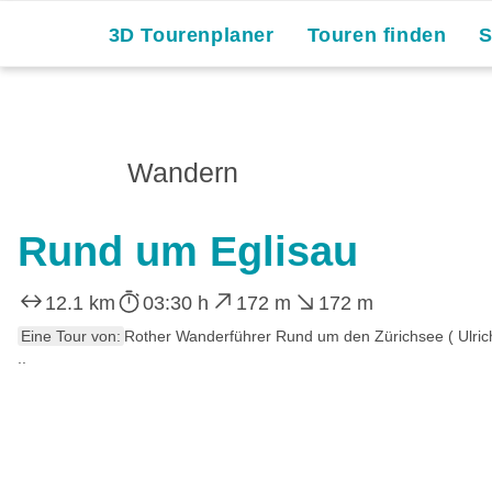
3D Tourenplaner
Touren finden
Wandern
Rund um Eglisau
12.1 km
03:30 h
172 m
172 m
Eine Tour von:
Rother Wanderführer Rund um den Zürichsee ( Ulri
..