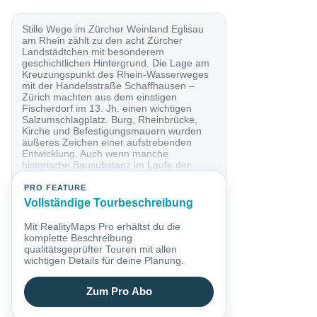
Stille Wege im Zürcher Weinland Eglisau
am Rhein zählt zu den acht Zürcher
Landstädtchen mit besonderem
geschichtlichen Hintergrund. Die Lage am
Kreuzungspunkt des Rhein-Wasserweges
mit der Handelsstraße Schaffhausen –
Zürich machten aus dem einstigen
Fischerdorf im 13. Jh. einen wichtigen
Salzumschlagplatz. Burg, Rheinbrücke,
Kirche und Befestigungsmauern wurden
äußeres Zeichen einer aufstrebenden
Entwicklung. Auch wenn manche
historische Bausubstanz im Laufe der
letzten zwei Jahrhunderte...
PRO FEATURE
Vollständige Tourbeschreibung
Mit RealityMaps Pro erhältst du die
komplette Beschreibung
qualitätsgeprüfter Touren mit allen
wichtigen Details für deine Planung.
Zum Pro Abo