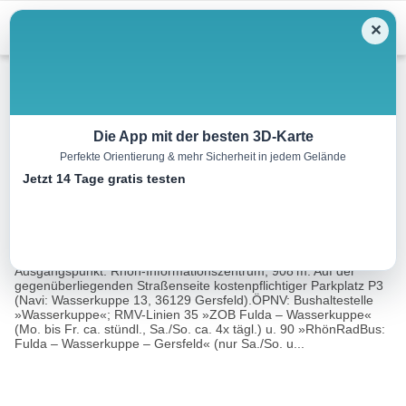
Menu
✕
Wandern
Die App mit der besten 3D-Karte
Perfekte Orientierung & mehr Sicherheit in jedem Gelände
Rund um die Wasserkuppe
Jetzt 14 Tage gratis testen
10.4 km
03:15 h
248 m
248 m
Eine Tour
Rother Wanderführer Rhön (Daniela Knor · Torsten
von:
Bieder)
Ausgangspunkt: Rhön-Informationszentrum, 908 m. Auf der
gegenüberliegenden Straßenseite kostenpflichtiger Parkplatz P3
(Navi: Wasserkuppe 13, 36129 Gersfeld).ÖPNV: Bushaltestelle
»Wasserkuppe«; RMV-Linien 35 »ZOB Fulda – Wasserkuppe«
(Mo. bis Fr. ca. stündl., Sa./So. ca. 4x tägl.) u. 90 »RhönRadBus:
Fulda – Wasserkuppe – Gersfeld« (nur Sa./So. u...