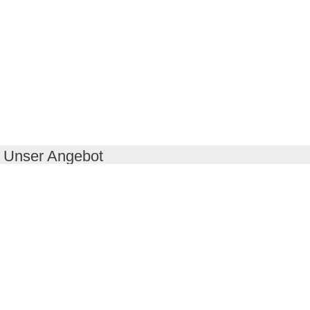
Unser Angebot
RealityMaps App
Tourenplaner
Touren finden
Shop
Touren entdecken
Schönste Wandertouren