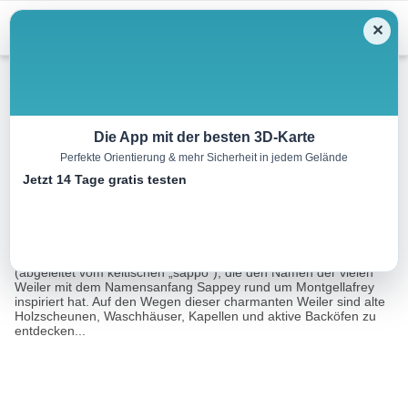
Menu
✕
Wandern
Die App mit der besten 3D-Karte
Perfekte Orientierung & mehr Sicherheit in jedem Gelände
Rund um die Sappeys
Jetzt 14 Tage gratis testen
6.5 km
04:30 h
416 m
418 m
Eine Tour von:
RealityMaps
Unter den verschiedenen Baumarten ist es wohl die Fichte
(abgeleitet vom keltischen „sappo“), die den Namen der vielen
Weiler mit dem Namensanfang Sappey rund um Montgellafrey
inspiriert hat. Auf den Wegen dieser charmanten Weiler sind alte
Holzscheunen, Waschhäuser, Kapellen und aktive Backöfen zu
entdecken...