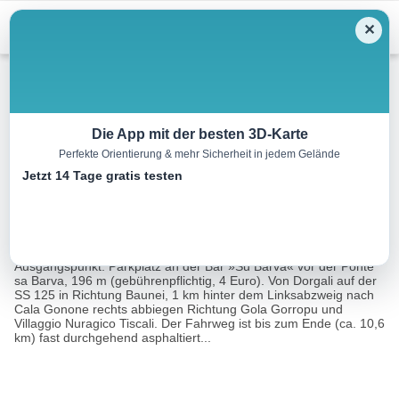
Menu
✕
Wandern
Die App mit der besten 3D-Karte
Perfekte Orientierung & mehr Sicherheit in jedem Gelände
Rund um die Punta Corrasi
Jetzt 14 Tage gratis testen
13.5 km
04:30 h
385 m
385 m
Eine Tour
Rother Wanderführer Sardinien (Walter Iwersen,
von:
Elisabeth van de Wetering)
Ausgangspunkt: Parkplatz an der Bar »Su Barva« vor der Ponte
sa Barva, 196 m (gebührenpflichtig, 4 Euro). Von Dorgali auf der
SS 125 in Richtung Baunei, 1 km hinter dem Linksabzweig nach
Cala Gonone rechts abbiegen Richtung Gola Gorropu und
Villaggio Nuragico Tiscali. Der Fahrweg ist bis zum Ende (ca. 10,6
km) fast durchgehend asphaltiert...