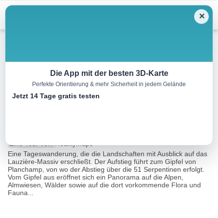
Menu
✕
Wandern
Die App mit der besten 3D-Karte
Perfekte Orientierung & mehr Sicherheit in jedem Gelände
Rund um die Montagne de
Jetzt 14 Tage gratis testen
Tête
11.3 km
06:00 h
692 m
691 m
Eine Tour von:
RealityMaps
Eine Tageswanderung, die die Landschaften mit Ausblick auf das
Lauzière-Massiv erschließt. Der Aufstieg führt zum Gipfel von
Planchamp, von wo der Abstieg über die 51 Serpentinen erfolgt.
Vom Gipfel aus eröffnet sich ein Panorama auf die Alpen,
Almwiesen, Wälder sowie auf die dort vorkommende Flora und
Fauna...